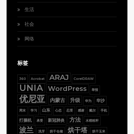
生活
社会
网络
标签
ARAJ
360
Acrobat
CorelDRAW
UNIA
WordPress
举报
优尼亚
内蒙古
升级
华沙
华为
山东
周末
学习
心态
忍受
感谢
戴尔
手机
方法
打捆机
新冠肺炎
承受
水稻秸秆
波兰
烘干塔
洗牙
烘干仓储
烘干玉米