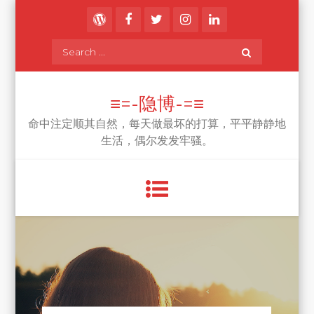
Skip
to
content
Search
for:
≡=-隐博-=≡
命中注定顺其自然，每天做最坏的打算，平平静静地
生活，偶尔发发牢骚。