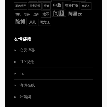
电脑
秸秆打捆
玉米秸秆
王者荣耀
理解
笔记本
问题
阿里云
遭罪
粮机
软件
选择
隐博
风景
黑龙江
友情链接
心灵博客
FLY视觉
TsT
海枫在线
叶落阁