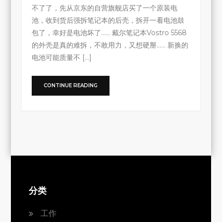
不了了，先从京东的自营旗舰店买了一个原装电
池，收到货后强拆笔记本的后壳，拆开一看电池鼓
包了，幸好是电池坏了…… 戴尔笔记本Vostro 5568
的外壳是真的难拆，不敢用力，又想硬掰…… 新换的
电池可能质量不 […]
CONTINUE READING
分类
工作