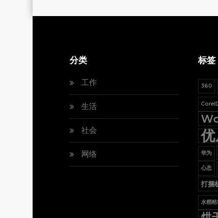
分类
标签
工作
360
Core
生活
Wo
社会
优
网络
华为
心态
打捆
水稻秸
烘