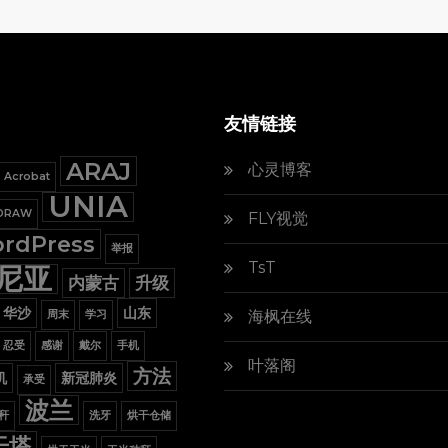
友情链接
ARAJ
心灵博客
Acrobat
UNIA
lDRAW
FLY视觉
rdPress
举报
TsT
尼亚
内蒙古
升级
华沙
山东
海枫在线
周末
学习
忍受
感谢
戴尔
手机
叶落阁
方法
机
新冠肺炎
承受
波兰
秆
洗牙
烘干仓储
干塔