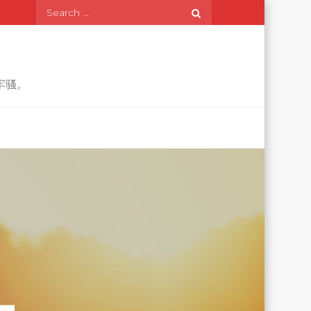
Search
for:
牢骚。