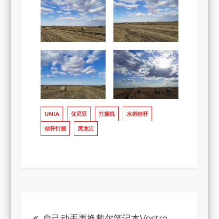
UNIA
优尼亚
打捆机
水稻秸秆
秸秆打捆
黑龙江
文
自己动手更换戴尔笔记本Vostro