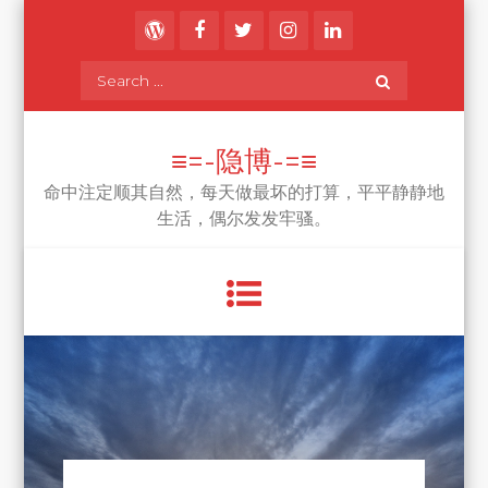
Skip
to
content
Search
for:
≡=-隐博-=≡
命中注定顺其自然，每天做最坏的打算，平平静静地
生活，偶尔发发牢骚。