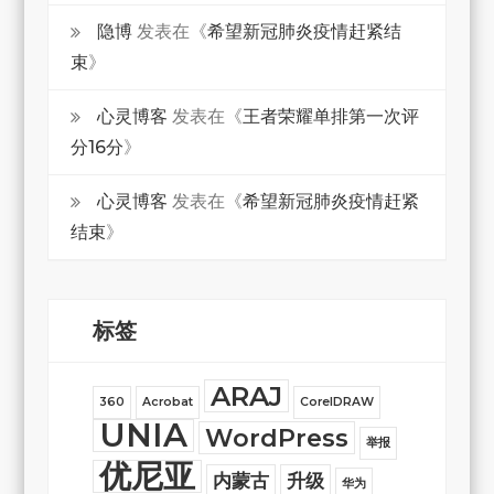
隐博
发表在《
希望新冠肺炎疫情赶紧结
束
》
心灵博客
发表在《
王者荣耀单排第一次评
分16分
》
心灵博客
发表在《
希望新冠肺炎疫情赶紧
结束
》
标签
ARAJ
360
Acrobat
CorelDRAW
UNIA
WordPress
举报
优尼亚
内蒙古
升级
华为