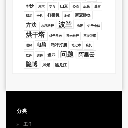
华沙
山东
周末
学习
心态
忍受
感谢
打捆机
新冠肺炎
戴尔
手机
承受
波兰
方法
水稻秸秆
洗牙
烘干仓储
烘干塔
烘干玉米
玉米秸秆
王者荣耀
电脑
秸秆打捆
理解
笔记本
粮机
问题
阿里云
遭罪
软件
选择
隐博
风景
黑龙江
分类
工作