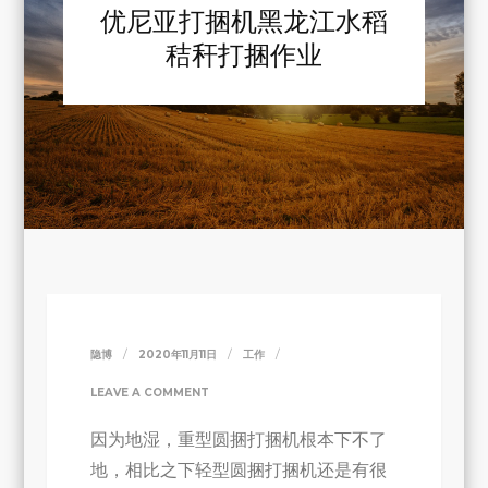
优尼亚打捆机黑龙江水稻
秸秆打捆作业
隐博
2020年11月11日
工作
ON
LEAVE A COMMENT
优
因为地湿，重型圆捆打捆机根本下不了
尼
地，相比之下轻型圆捆打捆机还是有很
亚