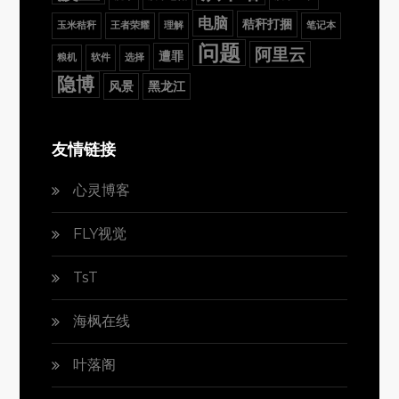
电脑
秸秆打捆
玉米秸秆
王者荣耀
理解
笔记本
问题
阿里云
遭罪
粮机
软件
选择
隐博
风景
黑龙江
友情链接
心灵博客
FLY视觉
TsT
海枫在线
叶落阁