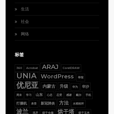
生活
社会
网络
标签
ARAJ
360
Acrobat
CorelDRAW
UNIA
WordPress
举报
优尼亚
内蒙古
升级
华沙
华为
山东
周末
学习
心态
忍受
感谢
戴尔
手机
方法
打捆机
新冠肺炎
承受
水稻秸秆
波兰
烘干塔
洗牙
烘干仓储
烘干玉米