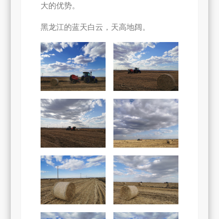
大的优势。
打
捆
黑龙江的蓝天白云，天高地阔。
机
黑
龙
江
水
稻
秸
秆
打
捆
作
业