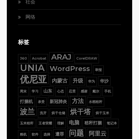
社会
网络
标签
ARAJ
360
Acrobat
CorelDRAW
UNIA
WordPress
举报
优尼亚
内蒙古
升级
华沙
华为
山东
周末
学习
心态
忍受
感谢
戴尔
手机
方法
打捆机
新冠肺炎
承受
水稻秸秆
波兰
烘干塔
洗牙
烘干仓储
烘干玉米
电脑
秸秆打捆
玉米秸秆
王者荣耀
理解
笔记本
问题
阿里云
遭罪
粮机
软件
选择