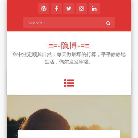
Skip
to
content
Search
for:
≡=-隐博-=≡
命中注定顺其自然，每天做最坏的打算，平平静静地
生活，偶尔发发牢骚。