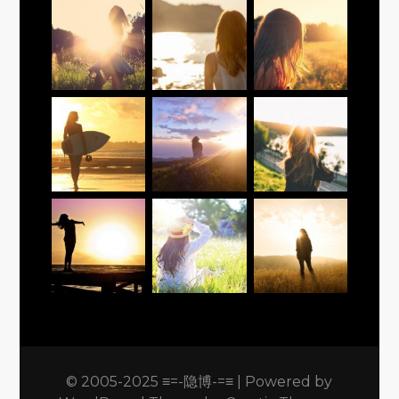
© 2005-2025 ≡=-隐博-=≡ | Powered by