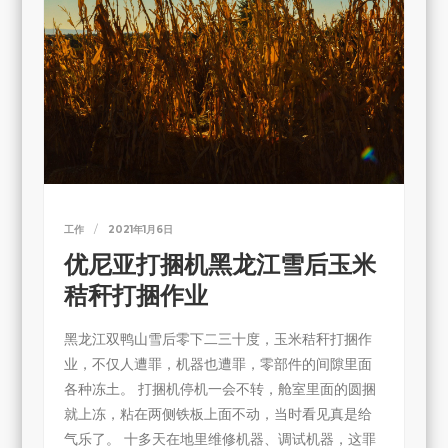
工作
2021年1月6日
优尼亚打捆机黑龙江雪后玉米
秸秆打捆作业
黑龙江双鸭山雪后零下二三十度，玉米秸秆打捆作
业，不仅人遭罪，机器也遭罪，零部件的间隙里面
各种冻土。 打捆机停机一会不转，舱室里面的圆捆
就上冻，粘在两侧铁板上面不动，当时看见真是给
气乐了。 十多天在地里维修机器、调试机器，这罪