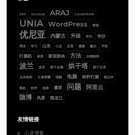
ARAJ
360
Acrobat
CorelDRAW
UNIA
WordPress
举报
优尼亚
内蒙古
升级
华沙
华为
山东
周末
学习
心态
忍受
感谢
戴尔
手机
方法
打捆机
新冠肺炎
承受
水稻秸秆
波兰
烘干塔
洗牙
烘干仓储
烘干玉米
电脑
秸秆打捆
玉米秸秆
王者荣耀
理解
笔记本
问题
阿里云
遭罪
粮机
软件
选择
隐博
风景
黑龙江
友情链接
心灵博客