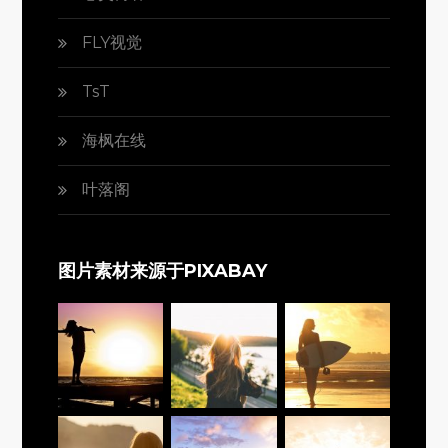
FLY视觉
TsT
海枫在线
叶落阁
图片素材来源于PIXABAY