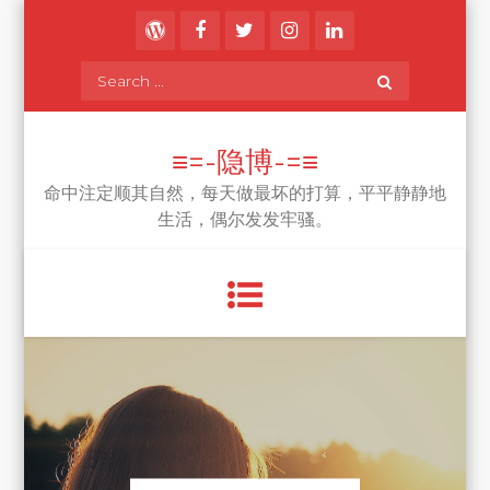
Skip
to
content
Search
for:
≡=-隐博-=≡
命中注定顺其自然，每天做最坏的打算，平平静静地
生活，偶尔发发牢骚。