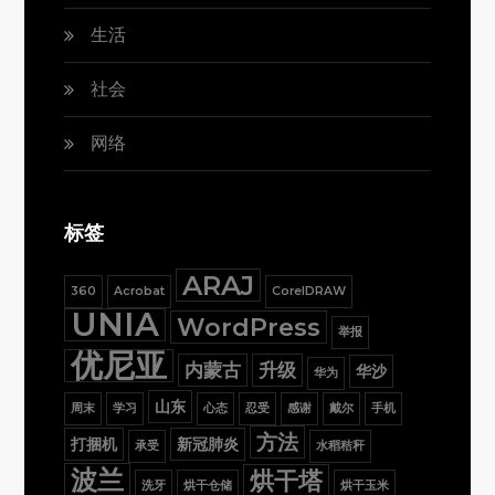
生活
社会
网络
标签
ARAJ
360
Acrobat
CorelDRAW
UNIA
WordPress
举报
优尼亚
内蒙古
升级
华沙
华为
山东
周末
学习
心态
忍受
感谢
戴尔
手机
方法
打捆机
新冠肺炎
承受
水稻秸秆
波兰
烘干塔
洗牙
烘干仓储
烘干玉米