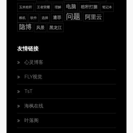
电脑
秸秆打捆
玉米秸秆
王者荣耀
理解
笔记本
问题
阿里云
遭罪
粮机
软件
选择
隐博
风景
黑龙江
友情链接
心灵博客
FLY视觉
TsT
海枫在线
叶落阁