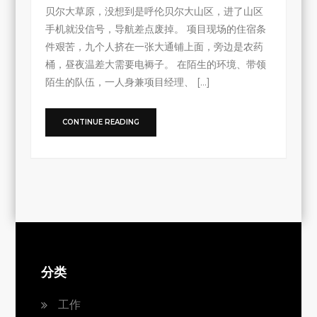
贝尔大草原，没想到是呼伦贝尔大山区，进了山区
手机就没信号，导航差点废掉。 项目现场的住宿条
件艰苦，九个人挤在一张大通铺上面，旁边是农药
桶，昼夜温差大需要电褥子。 在陌生的环境、带领
陌生的队伍，一人身兼项目经理、 […]
CONTINUE READING
分类
工作