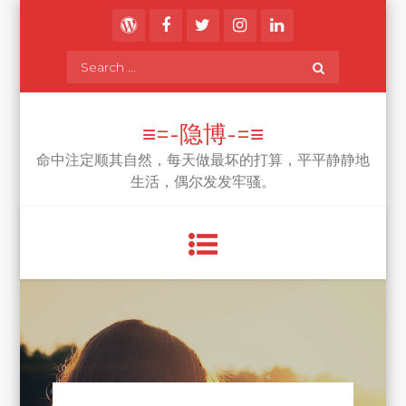
Skip
to
content
Search
for:
≡=-隐博-=≡
命中注定顺其自然，每天做最坏的打算，平平静静地
生活，偶尔发发牢骚。