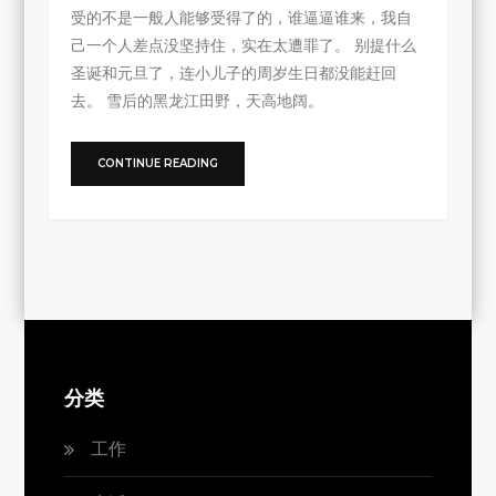
受的不是一般人能够受得了的，谁逼逼谁来，我自
己一个人差点没坚持住，实在太遭罪了。 别提什么
圣诞和元旦了，连小儿子的周岁生日都没能赶回
去。 雪后的黑龙江田野，天高地阔。
CONTINUE READING
分类
工作