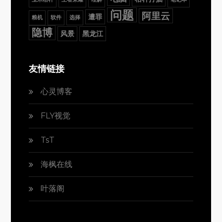
问题
阿里云
遭罪
粮机
软件
选择
隐博
风景
黑龙江
友情链接
心灵博客
FLY视觉
TsT
海枫在线
叶落阁