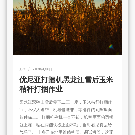
工作
2021年1月6日
优尼亚打捆机黑龙江雪后玉米
秸秆打捆作业
黑龙江双鸭山雪后零下二三十度，玉米秸秆打捆作
业，不仅人遭罪，机器也遭罪，零部件的间隙里面
各种冻土。 打捆机停机一会不转，舱室里面的圆捆
就上冻，粘在两侧铁板上面不动，当时看见真是给
气乐了。 十多天在地里维修机器、调试机器，这罪