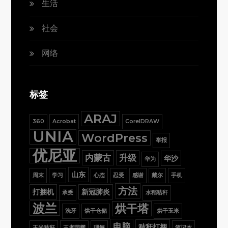
生活
社会
网络
标签
ARAJ
360
Acrobat
CorelDRAW
UNIA
WordPress
举报
优尼亚
内蒙古
升级
华沙
华为
山东
周末
学习
心态
忍受
感谢
戴尔
手机
方法
打捆机
新冠肺炎
承受
水稻秸秆
波兰
烘干塔
洗牙
烘干仓储
烘干玉米
电脑
秸秆打捆
玉米秸秆
王者荣耀
理解
笔记本