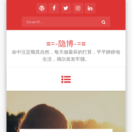
Skip
to
content
Search
for:
≡=-隐博-=≡
命中注定顺其自然，每天做最坏的打算，平平静静地
生活，偶尔发发牢骚。