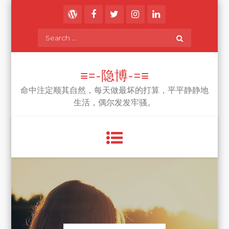
Skip
to
content
Search
for:
≡=-隐博-=≡
命中注定顺其自然，每天做最坏的打算，平平静静地
生活，偶尔发发牢骚。