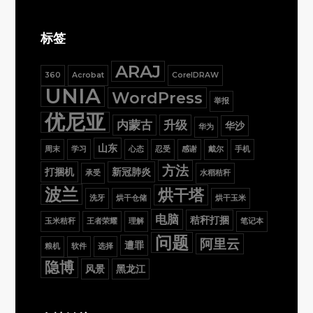
标签
ARAJ
360
Acrobat
CorelDRAW
UNIA
WordPress
举报
优尼亚
内蒙古
升级
华沙
华为
山东
周末
学习
心态
忍受
感谢
戴尔
手机
方法
打捆机
新冠肺炎
承受
水稻秸秆
波兰
烘干塔
洗牙
烘干仓储
烘干玉米
电脑
秸秆打捆
玉米秸秆
王者荣耀
理解
笔记本
问题
阿里云
遭罪
粮机
软件
选择
隐博
风景
黑龙江