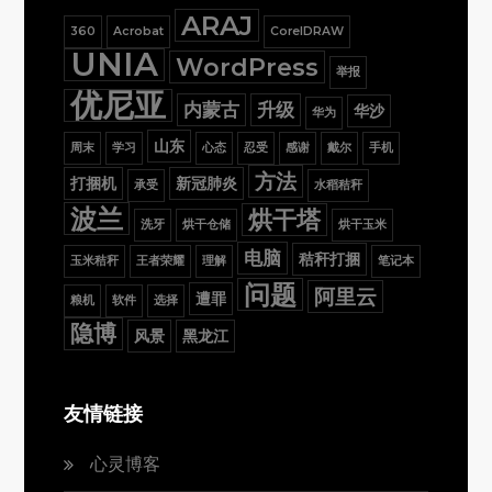
ARAJ
360
Acrobat
CorelDRAW
UNIA
WordPress
举报
优尼亚
内蒙古
升级
华沙
华为
山东
周末
学习
心态
忍受
感谢
戴尔
手机
方法
打捆机
新冠肺炎
承受
水稻秸秆
波兰
烘干塔
洗牙
烘干仓储
烘干玉米
电脑
秸秆打捆
玉米秸秆
王者荣耀
理解
笔记本
问题
阿里云
遭罪
粮机
软件
选择
隐博
风景
黑龙江
友情链接
心灵博客