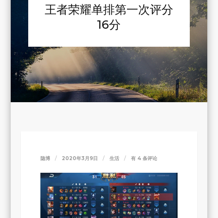
王者荣耀单排第一次评分
16分
王
隐博
2020年3月9日
生活
有 4 条评论
者
荣
耀
单