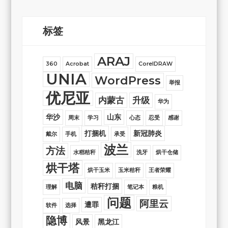
标签
ARAJ
360
Acrobat
CorelDRAW
UNIA
WordPress
举报
优尼亚
内蒙古
升级
华为
华沙
山东
周末
学习
心态
忍受
感谢
打捆机
新冠肺炎
戴尔
手机
承受
波兰
方法
水稻秸秆
洗牙
烘干仓储
烘干塔
烘干玉米
玉米秸秆
王者荣耀
电脑
秸秆打捆
理解
笔记本
粮机
问题
阿里云
遭罪
软件
选择
隐博
风景
黑龙江