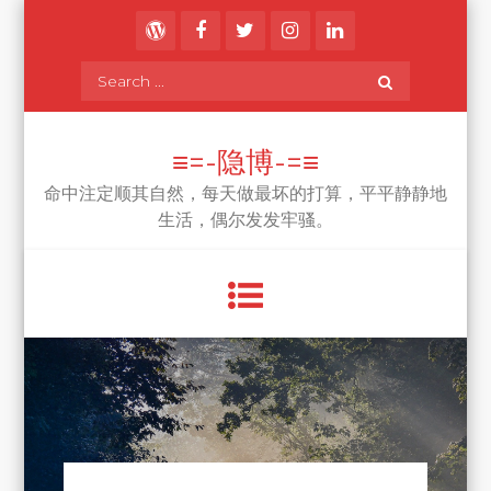
Skip
to
content
Search
for:
≡=-隐博-=≡
命中注定顺其自然，每天做最坏的打算，平平静静地
生活，偶尔发发牢骚。