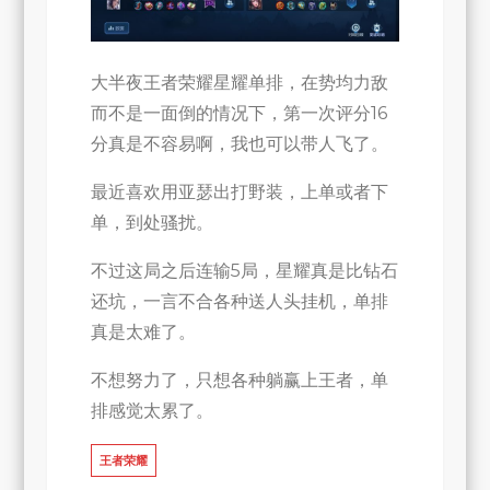
排
第
一
大半夜王者荣耀星耀单排，在势均力敌
次
而不是一面倒的情况下，第一次评分16
评
分真是不容易啊，我也可以带人飞了。
分
最近喜欢用亚瑟出打野装，上单或者下
16
单，到处骚扰。
分
不过这局之后连输5局，星耀真是比钻石
还坑，一言不合各种送人头挂机，单排
真是太难了。
不想努力了，只想各种躺赢上王者，单
排感觉太累了。
王者荣耀