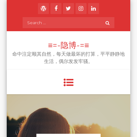
Skip
to
content
Search
for:
≡=-隐博-=≡
命中注定顺其自然，每天做最坏的打算，平平静静地
生活，偶尔发发牢骚。