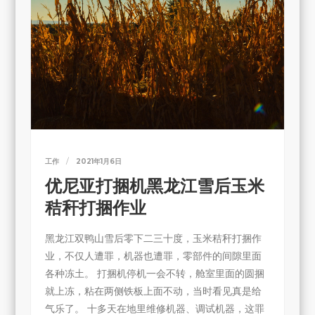
工作
2021年1月6日
优尼亚打捆机黑龙江雪后玉米
秸秆打捆作业
黑龙江双鸭山雪后零下二三十度，玉米秸秆打捆作
业，不仅人遭罪，机器也遭罪，零部件的间隙里面
各种冻土。 打捆机停机一会不转，舱室里面的圆捆
就上冻，粘在两侧铁板上面不动，当时看见真是给
气乐了。 十多天在地里维修机器、调试机器，这罪