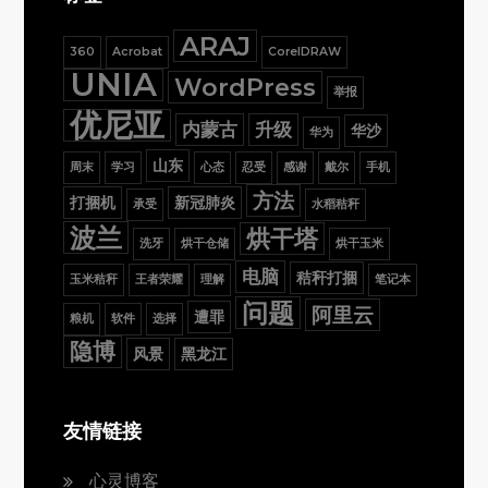
ARAJ
360
Acrobat
CorelDRAW
UNIA
WordPress
举报
优尼亚
内蒙古
升级
华沙
华为
山东
周末
学习
心态
忍受
感谢
戴尔
手机
方法
打捆机
新冠肺炎
承受
水稻秸秆
波兰
烘干塔
洗牙
烘干仓储
烘干玉米
电脑
秸秆打捆
玉米秸秆
王者荣耀
理解
笔记本
问题
阿里云
遭罪
粮机
软件
选择
隐博
风景
黑龙江
友情链接
心灵博客