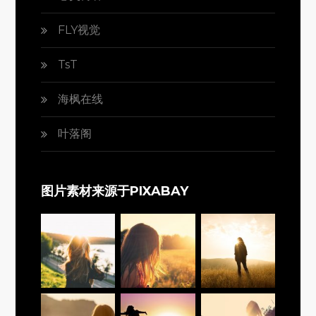
FLY视觉
TsT
海枫在线
叶落阁
图片素材来源于PIXABAY