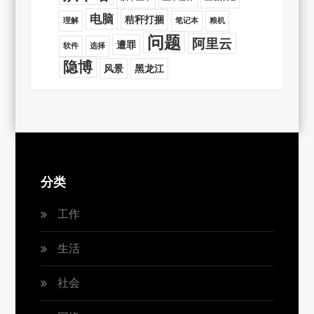
电脑
秸秆打捆
理解
笔记本
粮机
问题
阿里云
遭罪
软件
选择
隐博
风景
黑龙江
分类
工作
生活
社会