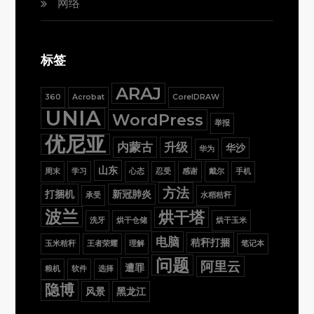
网络
标签
ARAJ
360
Acrobat
CorelDRAW
UNIA
WordPress
举报
优尼亚
内蒙古
升级
华沙
华为
山东
周末
学习
心态
忍受
感谢
戴尔
手机
方法
打捆机
新冠肺炎
承受
水稻秸秆
波兰
烘干塔
洗牙
烘干仓储
烘干玉米
电脑
秸秆打捆
玉米秸秆
王者荣耀
理解
笔记本
问题
阿里云
遭罪
粮机
软件
选择
隐博
风景
黑龙江