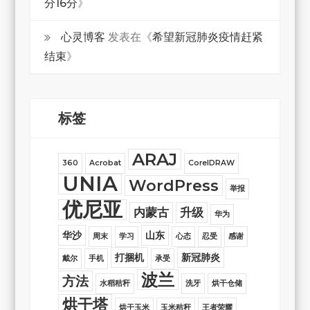
分16分
》
心灵博客
发表在《
希望新冠肺炎疫情赶紧
结束
》
标签
ARAJ
360
Acrobat
CorelDRAW
UNIA
WordPress
举报
优尼亚
内蒙古
升级
华为
华沙
山东
周末
学习
心态
忍受
感谢
打捆机
新冠肺炎
戴尔
手机
承受
波兰
方法
水稻秸秆
洗牙
烘干仓储
烘干塔
烘干玉米
玉米秸秆
王者荣耀