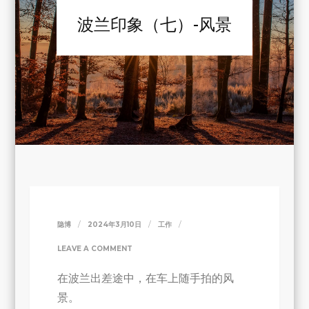
波兰印象（七）-风景
隐博
2024年3月10日
工作
ON
LEAVE A COMMENT
波
在波兰出差途中，在车上随手拍的风
兰
景。
印