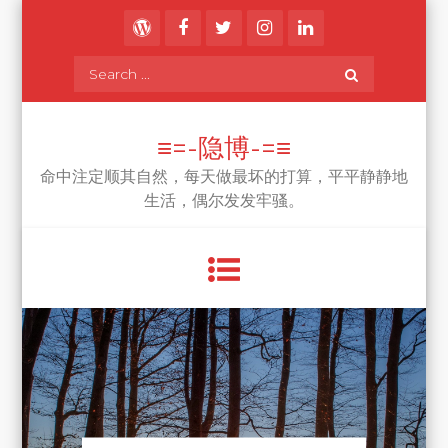
Skip
to
content
Search
for:
≡=-隐博-=≡
命中注定顺其自然，每天做最坏的打算，平平静静地
生活，偶尔发发牢骚。