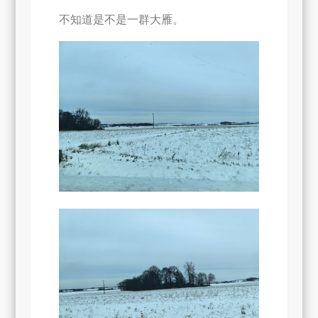
象
不知道是不是一群大雁。
（七）-
风
景