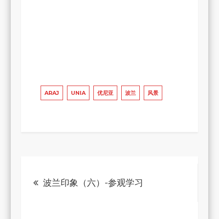
ARAJ
UNIA
优尼亚
波兰
风景
文
波兰印象（六）-参观学习
章