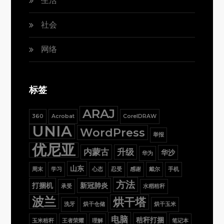
生活
社会
网络
标签
ARAJ
360
Acrobat
CorelDRAW
UNIA
WordPress
举报
优尼亚
内蒙古
升级
华沙
华为
山东
周末
学习
心态
忍受
感谢
戴尔
手机
方法
打捆机
新冠肺炎
承受
水稻秸秆
波兰
烘干塔
洗牙
烘干仓储
烘干玉米
电脑
秸秆打捆
玉米秸秆
王者荣耀
理解
笔记本