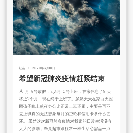
社会
2020年3月10日
希望新冠肺炎疫情赶紧结束
从1月19号放假，到3月10号上班，在家休息了51天
将近2个月，现在终于上班了。虽然天天在家白天照
顾孩子晚上熬夜办公比正常上班还累，主要是再不
去上班真的无法想象每月的贷款和信用卡拿什么去
还。 虽然这次新冠肺炎疫情对我家的日常生活没有
太大的影响，毕竟超市跟往常一样生活必需品一点