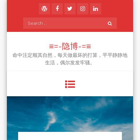
Skip
to
content
Search
for:
≡=-隐博-=≡
命中注定顺其自然，每天做最坏的打算，平平静静地
生活，偶尔发发牢骚。