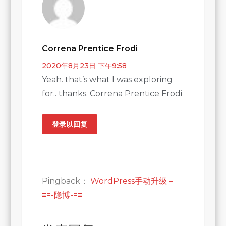
Correna Prentice Frodi
2020年8月23日 下午9:58
Yeah. that’s what I was exploring
for.. thanks. Correna Prentice Frodi
登录以回复
Pingback：
WordPress手动升级 –
≡=-隐博-=≡