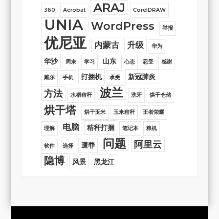
ARAJ
360
Acrobat
CorelDRAW
UNIA
WordPress
举报
优尼亚
内蒙古
升级
华为
华沙
山东
周末
学习
心态
忍受
感谢
打捆机
新冠肺炎
戴尔
手机
承受
波兰
方法
水稻秸秆
洗牙
烘干仓储
烘干塔
烘干玉米
玉米秸秆
王者荣耀
电脑
秸秆打捆
理解
笔记本
粮机
问题
阿里云
遭罪
软件
选择
隐博
风景
黑龙江