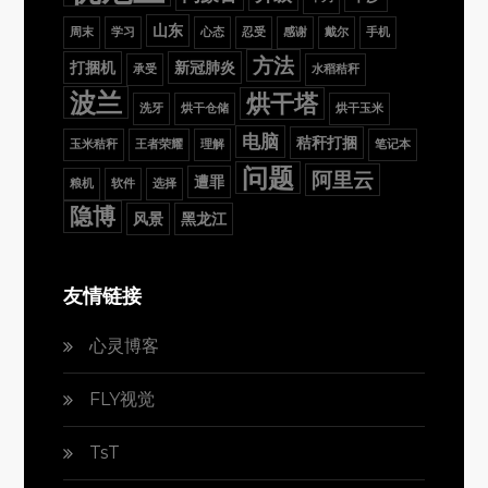
山东
周末
学习
心态
忍受
感谢
戴尔
手机
方法
打捆机
新冠肺炎
承受
水稻秸秆
波兰
烘干塔
洗牙
烘干仓储
烘干玉米
电脑
秸秆打捆
玉米秸秆
王者荣耀
理解
笔记本
问题
阿里云
遭罪
粮机
软件
选择
隐博
风景
黑龙江
友情链接
心灵博客
FLY视觉
TsT