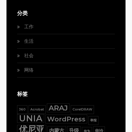
分类
工作
生活
社会
网络
标签
ARAJ
360
Acrobat
CorelDRAW
UNIA
WordPress
举报
优尼亚
内蒙古
升级
华沙
华为