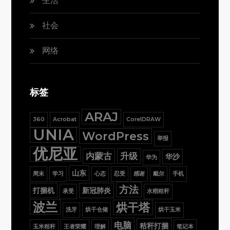
生活
社会
网络
标签
ARAJ
360
Acrobat
CorelDRAW
UNIA
WordPress
举报
优尼亚
内蒙古
升级
华沙
华为
山东
周末
学习
心态
忍受
感谢
戴尔
手机
方法
打捆机
新冠肺炎
承受
水稻秸秆
波兰
烘干塔
洗牙
烘干仓储
烘干玉米
电脑
秸秆打捆
玉米秸秆
王者荣耀
理解
笔记本