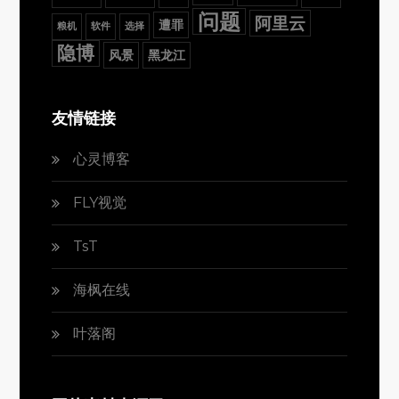
问题
阿里云
遭罪
粮机
软件
选择
隐博
风景
黑龙江
友情链接
心灵博客
FLY视觉
TsT
海枫在线
叶落阁