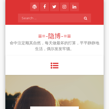
Skip
to
content
Search
for:
≡=-隐博-=≡
命中注定顺其自然，每天做最坏的打算，平平静静地
生活，偶尔发发牢骚。