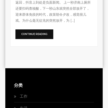
返回，抖音上到处是负面新闻。 上一秒济南上厕所
还要扫码查核酸，下一秒山东就突然全部放开了，
迎来群体免疫的时代，政策朝令夕改，感觉很儿
戏。为什么毫无征兆的突然放开，为 […]
CONTINUE READING
分类
工作