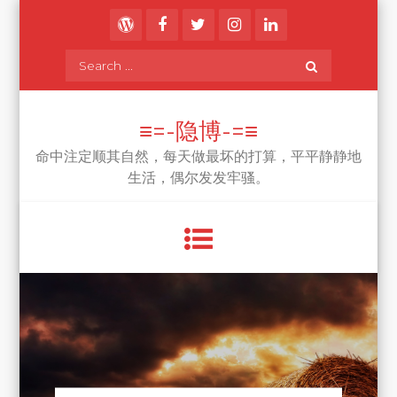
Skip
to
content
Search
for:
≡=-隐博-=≡
命中注定顺其自然，每天做最坏的打算，平平静静地
生活，偶尔发发牢骚。