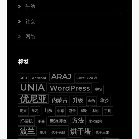
生活
社会
网络
标签
ARAJ
360
Acrobat
CorelDRAW
UNIA
WordPress
举报
优尼亚
内蒙古
升级
华沙
华为
山东
周末
学习
心态
忍受
感谢
戴尔
手机
方法
打捆机
新冠肺炎
承受
水稻秸秆
波兰
烘干塔
洗牙
烘干仓储
烘干玉米