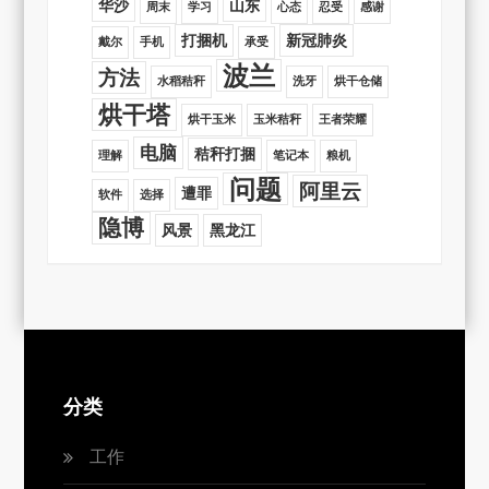
华沙
山东
周末
学习
心态
忍受
感谢
打捆机
新冠肺炎
戴尔
手机
承受
波兰
方法
水稻秸秆
洗牙
烘干仓储
烘干塔
烘干玉米
玉米秸秆
王者荣耀
电脑
秸秆打捆
理解
笔记本
粮机
问题
阿里云
遭罪
软件
选择
隐博
风景
黑龙江
分类
工作