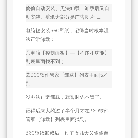
意
偷偷自动安装、无法卸载、卸载后又自
软
动安装、壁纸大部分是广告图片……
件
电脑被安装360壁纸，记得当时根本没
怎
法正常卸载：
么
举
①电脑【控制面板】—【程序和功能】
报？
列表里面找不到；
②360软件管家【卸载】列表里面找不
到。
没办法正常卸载，就暂时先不管了。
记得后来大约过了半个月才在360软件
管家【卸载】列表里面找到。
360壁纸卸载后，过了没几天又偷偷自