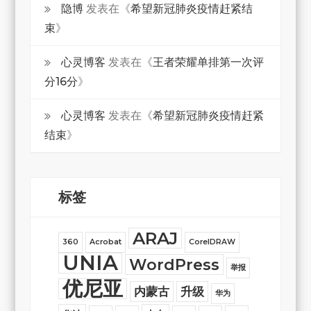
隐博
发表在《
希望新冠肺炎疫情赶紧结
束
》
心灵博客
发表在《
王者荣耀单排第一次评
分16分
》
心灵博客
发表在《
希望新冠肺炎疫情赶紧
结束
》
标签
ARAJ
360
Acrobat
CorelDRAW
UNIA
WordPress
举报
优尼亚
内蒙古
升级
华为