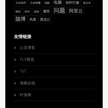
电脑
秸秆打捆
玉米秸秆
王者荣耀
理解
笔记本
问题
阿里云
遭罪
粮机
软件
选择
隐博
风景
黑龙江
友情链接
心灵博客
FLY视觉
TsT
海枫在线
叶落阁